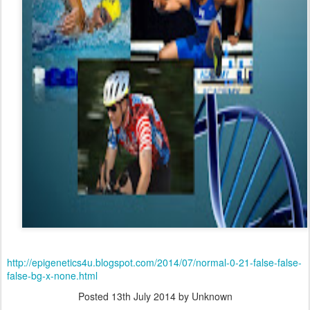
http://epigenetics4u.blogspot.com/2014/07/normal-0-21-false-false-
false-bg-x-none.html
Posted
13th July 2014
by Unknown