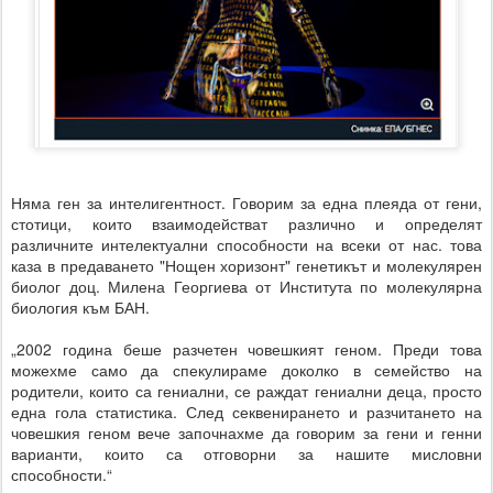
Няма ген за интелигентност. Говорим за една плеяда от гени,
стотици, които взаимодействат различно и определят
различните интелектуални способности на всеки от нас. това
каза в предаването "Нощен хоризонт" генетикът и м
олекулярен
биолог доц. Милена Георгиева от Института по молекулярна
биология към БАН.
„2002 година беше разчетен човешкият геном. Преди това
можехме само да спекулираме доколко в семейство на
родители, които са гениални, се раждат гениални деца, просто
една гола статистика. След секвенирането и разчитането на
човешкия геном вече започнахме да говорим за гени и генни
варианти, които са отговорни за нашите мисловни
способности.“