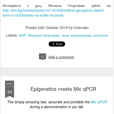
Интервюто с доц. Милена Георгиева чуйте на:
http://bnr.bg/horizont/post/101181409/milena-georgieva-dalech-
sme-ot-razbiraneto-na-ezika-na-jivota
Posted
24th October 2019
by Unknown
Labels:
БНР
Милена Георгиева
гени
епигенетика
интелект
0
Add a comment
OCT
Epigenetics meets Mic qPCR
24
The simply amazing fast, accurate and portable the
Mic qPCR
during a demonstration in our lab